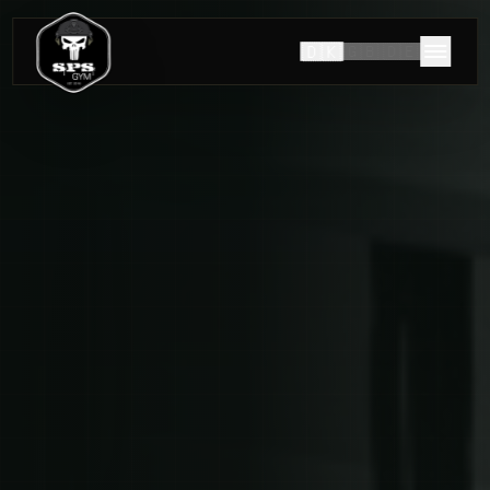
🇩🇰
🇬🇧
🇩🇪
HISTORIEN OM SPS GYM