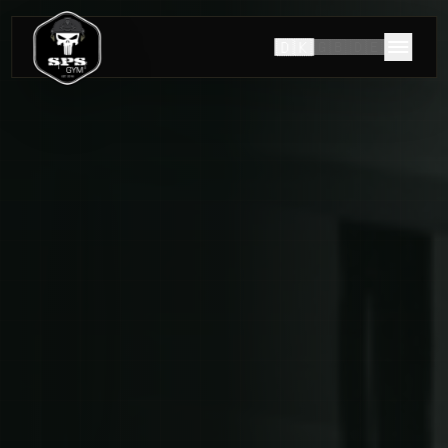
🇩🇰
🇬🇧
🇩🇪
HISTORIEN OM SPS GYM