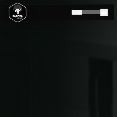
🇩🇰
🇬🇧
🇩🇪
HISTORIEN OM SPS GYM