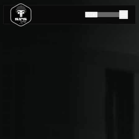
🇩🇰
🇬🇧
🇩🇪
HISTORIEN OM SPS GYM