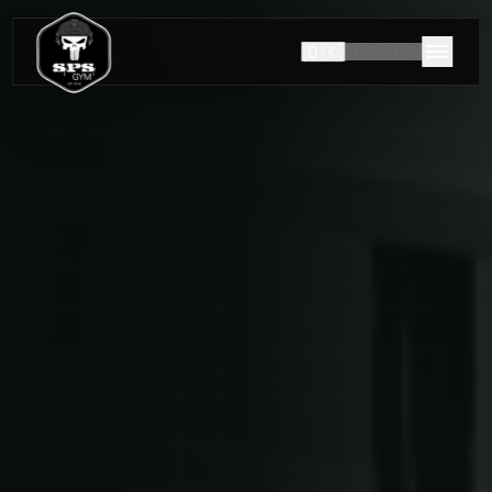
🇩🇰
🇬🇧
🇩🇪
HISTORIEN OM SPS GYM