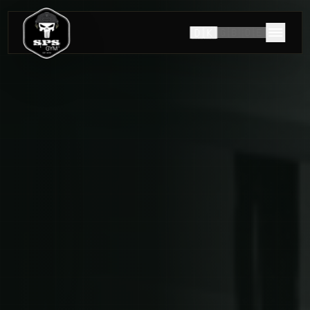
🇩🇰
🇬🇧
🇩🇪
HISTORIEN OM SPS GYM