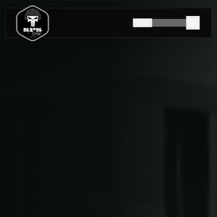
🇩🇰
🇬🇧
🇩🇪
HISTORIEN OM SPS GYM